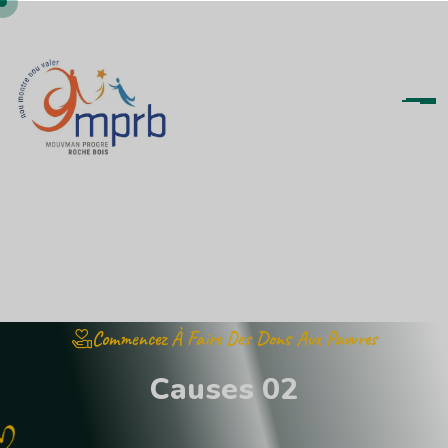
Commencez À Faire Des Dons Aux Pauvres
C
a
u
s
e
s
0
2