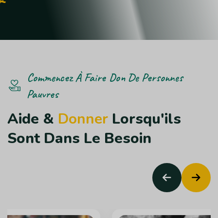
Commencez À Faire Don De Personnes
Pauvres
A
i
d
e
&
D
o
n
n
e
r
L
o
r
s
q
u
'
i
l
s
S
o
n
t
D
a
n
s
L
e
B
e
s
o
i
n