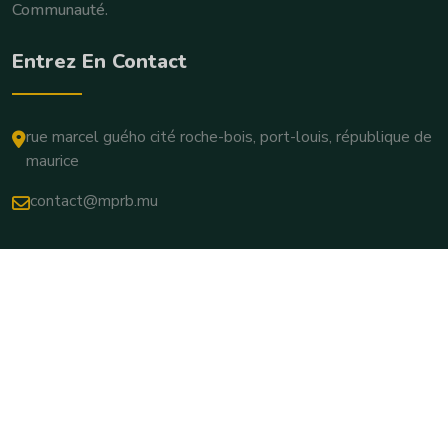
Communauté.
Entrez En Contact
rue marcel guého cité roche-bois, port-louis, république de
maurice
contact@mprb.mu
Copyright © 2025. Tous Droits Réservés.
Conditions Générales D'utilisation
Politique De Confidentialité
Paramètres Des Cookies