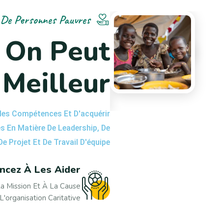
nous donnons
De Personnes Pauvres
O
n
P
e
u
t
M
e
i
l
l
e
u
r
lles Compétences Et D'acquérir
s En Matière De Leadership, De
 Projet Et De Travail D'équipe.
cez À Les Aider
La Mission Et À La Cause
L'organisation Caritative.