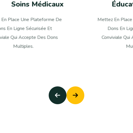
Éducation Des Enfants
Mettez En Place Une Plateforme De
Me
Dons En Ligne Sécurisée Et
Conviviale Qui Accepte Des Dons
C
Multiples.
aux pauvres
dons