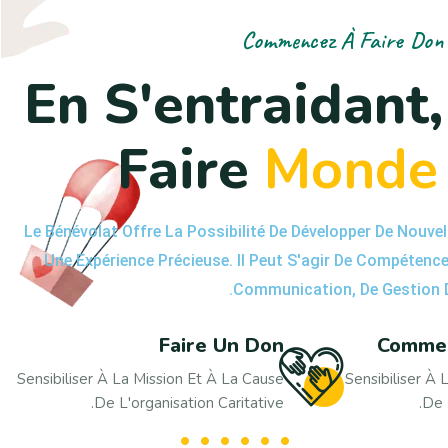
Commencez À Faire Don 
E
n
S
'
e
n
t
r
a
i
d
a
n
t
,
F
a
i
r
e
M
o
n
d
e
Le Bénévolat Offre La Possibilité De Développer De Nouve
Une Expérience Précieuse. Il Peut S'agir De Compétence
Communication, De Gestion De
Faire Un Don
Commen
Sensibiliser À La Mission Et À La Cause
Sensibiliser À 
De L'organisation Caritative.
De 