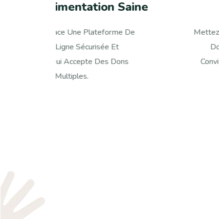
ne
Soins Médicaux
Mettez En Place Une Plateforme De
Dons En Ligne Sécurisée Et
Conviviale Qui Accepte Des Dons
Multiples.