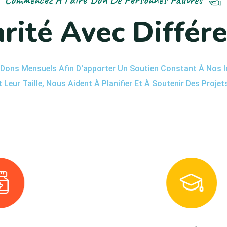
a
r
i
t
é
A
v
e
c
D
i
f
f
é
r
ons Mensuels Afin D'apporter Un Soutien Constant À Nos Init
t Leur Taille, Nous Aident À Planifier Et À Soutenir Des Proje