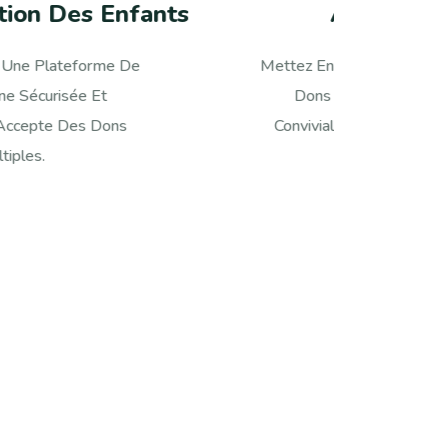
Alimentation Saine
ttez En Place Une Plateforme De
Mettez En P
Dons En Ligne Sécurisée Et
Dons En
onviviale Qui Accepte Des Dons
Conviviale
Multiples.