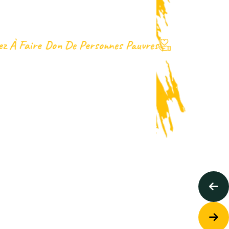
z À Faire Don De Personnes Pauvres
orter De
L'aide
Ceux Qui