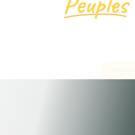
Peuples
Obten