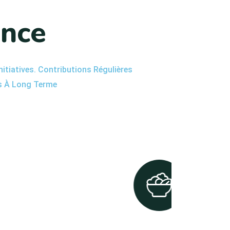
e
n
c
e
iatives. Contributions Régulières,
ts À Long Terme.