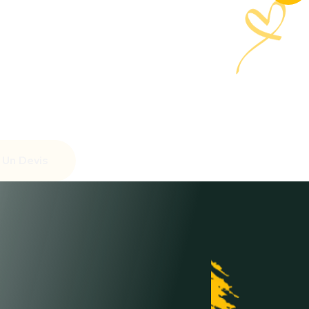
Qui En A
Besoin ?
ir Un Devis
En Savoir Plus