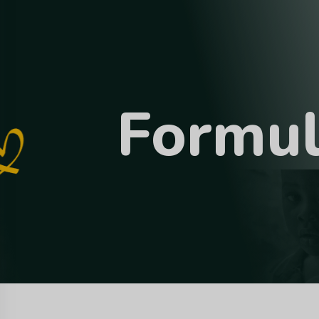
F
o
r
m
u