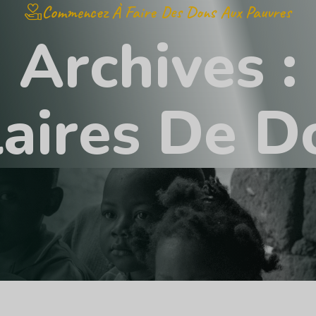
Commencez À Faire Des Dons Aux Pauvres
A
r
c
h
i
v
e
s
:
l
a
i
r
e
s
D
e
D