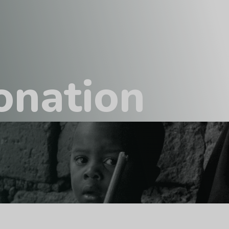
o
n
a
t
i
o
n