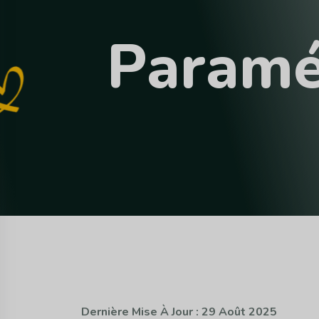
P
a
r
a
m
Dernière Mise À Jour : 29 Août 2025