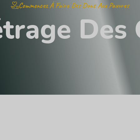
Commencez À Faire Des Dons Aux Pauvres
é
t
r
a
g
e
D
e
s