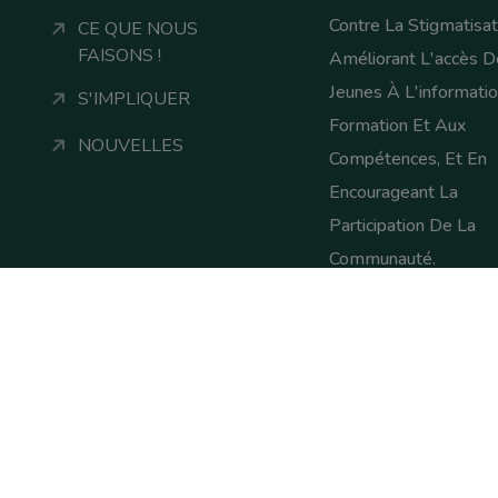
Contre La Stigmatisat
CE QUE NOUS
FAISONS !
Améliorant L'accès D
Jeunes À L'informatio
S'IMPLIQUER
Formation Et Aux
NOUVELLES
Compétences, Et En
Encourageant La
Participation De La
Communauté.
Conditions Gén