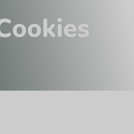
C
o
o
k
i
e
s