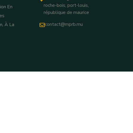
roche-bois, port-louis,
ion En
république de maurice
es
contact@mprb.mu
n, À La
érales D'utilisation
Politique De Confidentialité
Paramètres Des Cookies