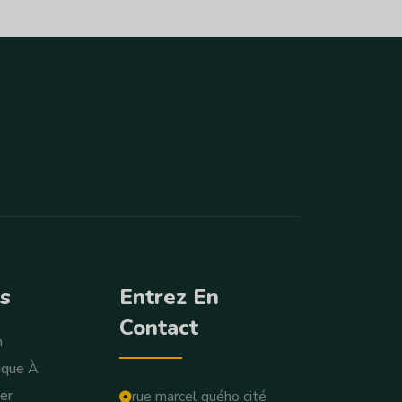
us
Entrez En
Contact
n
ique À
er
rue marcel guého cité