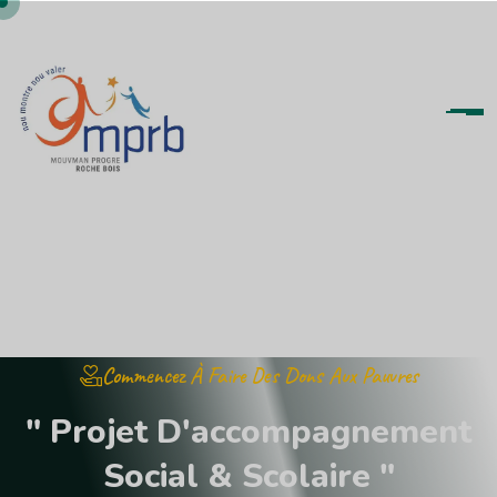
Commencez À Faire Des Dons Aux Pauvres
"
P
r
o
j
e
t
D
'
a
c
c
o
m
p
a
g
n
e
m
e
n
t
S
o
c
i
a
l
&
S
c
o
l
a
i
r
e
"