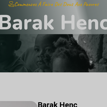
Commencez À Faire Des Dons Aux Pauvres
B
a
r
a
k
H
e
n
Barak Henc