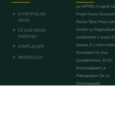
Le MPRB A Lancé U
À PROPOS DE
Projet Socio-Économ
NOUS
Roche-Bois Pour Lutt
Contre La Stigmatisat
CE QUE NOUS
FAISONS !
Améliorant L'accès D
Jeunes À L'informatio
S'IMPLIQUER
Formation Et Aux
NOUVELLES
Compétences, Et En
Encourageant La
Participation De La
Communauté.