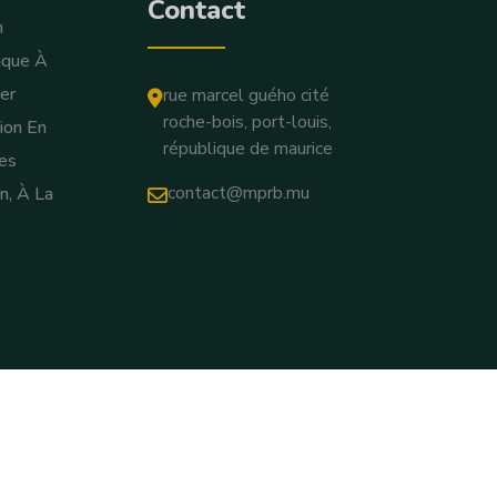
Contact
n
ique À
er
rue marcel guého cité
roche-bois, port-louis,
ion En
république de maurice
es
contact@mprb.mu
n, À La