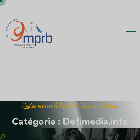
Commencez À Faire Des Dons Aux Pauvres
C
a
t
é
g
o
r
i
e
:
D
e
f
i
m
e
d
i
a
.
i
n
f
o