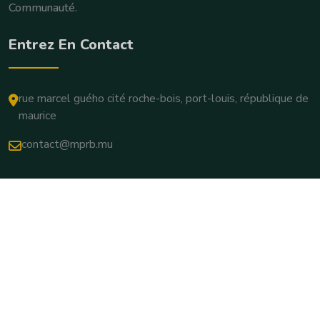
Communauté.
Entrez En Contact
rue marcel guého cité roche-bois, port-louis, république de
maurice
contact@mprb.mu
Copyright © 2025. Tous Droits Réservés.
Conditions Générales D'utilisation
Politique De Confidentialité
Paramètres Des Cookies