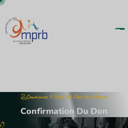
Commencez À Faire Des Dons Aux Pauvres
C
o
n
f
i
r
m
a
t
i
o
n
D
u
D
o
n