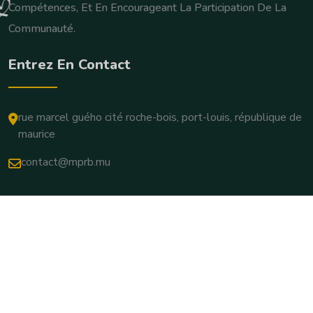
Compétences, Et En Encourageant La Participation De La
Communauté.
Entrez En Contact
rue marcel guého cité roche-bois, port-louis, république de
maurice
contact@mprb.mu
Copyright © 2025. Tous Droits Réservés.
Conditions Générales D'utilisation
Politique De Confidentialité
Paramètres Des Cookies