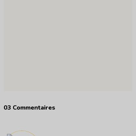
0
3
C
o
m
m
e
n
t
a
i
r
e
s