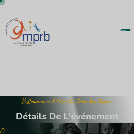
Commencez À Faire Des Dons Aux Pauvres
D
é
t
a
i
l
s
D
e
L
'
é
v
é
n
e
m
e
n
t