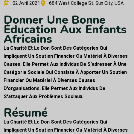
02 Avril 2021
684 West College St. Sun City, USA
D
o
n
n
e
r
U
n
e
B
o
n
n
e
É
d
u
c
a
t
i
o
n
A
u
x
E
n
f
a
n
t
s
A
f
r
i
c
a
i
n
s
La Charité Et Le Don Sont Des Catégories Qui
Impliquent Un Soutien Financier Ou Matériel À Diverses
Causes. Elle Permet Aux Individus De S'adresser À Une
Catégorie Sociale Qui Consiste À Apporter Un Soutien
Financier Ou Matériel À Diverses Causes
D'organisations. Elle Permet Aux Individus De
S'attaquer Aux Problèmes Sociaux.
R
é
s
u
m
é
La Charité Et Le Don Sont Des Catégories Qui
Impliquent Un Soutien Financier Ou Matériel À Diverses