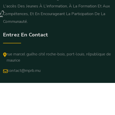
L'accès Des Jeunes À L'information, À La Formation Et Aux
Compétences, Et En Encourageant La Participation De La
Communauté.
Entrez En Contact
rue marcel guého cité roche-bois, port-louis, république de
maurice
contact@mprb.mu
Copyright © 2025. Tous Droits Réservés.