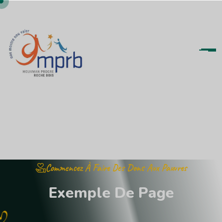
Commencez À Faire Des Dons Aux Pauvres
E
x
e
m
p
l
e
D
e
P
a
g
e