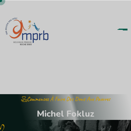
Commencez À Faire Des Dons Aux Pauvres
M
i
c
h
e
l
F
o
k
l
u
z